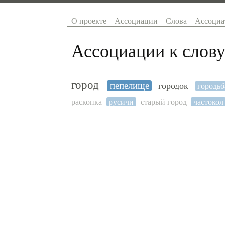
О проекте
Ассоциации
Слова
Ассоциа
Ассоциации к слову
город
пепелище
городок
городьб
раскопка
русичи
старый город
частокол