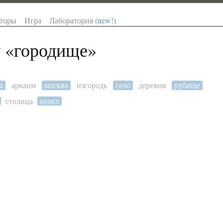
торы
Игра
Лаборатория
(new!)
 «
городище
»
а
аркаим
москва
изгородь
село
деревня
рубище
столица
пепел