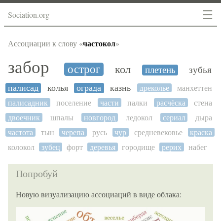
☰
Sociation.org
частокол
Ассоциации к слову «
»
забор
острог
кол
плетень
зубья
палисад
колья
ограда
казнь
дреколье
манхеттен
палисадник
поселение
части
палки
расчёска
стена
двоечник
шпалы
новгород
ледокол
сериал
дыра
частота
тын
черепа
русь
чур
средневековье
краска
колокол
зубец
форт
деревья
городище
рерих
набег
Попробуй
Новую визуализацию ассоциаций в виде облака: