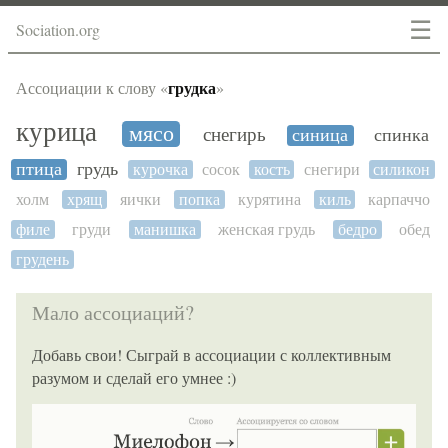
☰
Sociation.org
грудка
Ассоциации к слову «
»
курица
мясо
снегирь
синица
спинка
птица
грудь
курочка
сосок
кость
снегири
силикон
холм
хрящ
яички
попка
курятина
киль
карпаччо
филе
груди
манишка
женская грудь
бедро
обед
грудень
Мало ассоциаций?
Добавь свои! Сыграй в ассоциации с коллективным
разумом и сделай его умнее :)