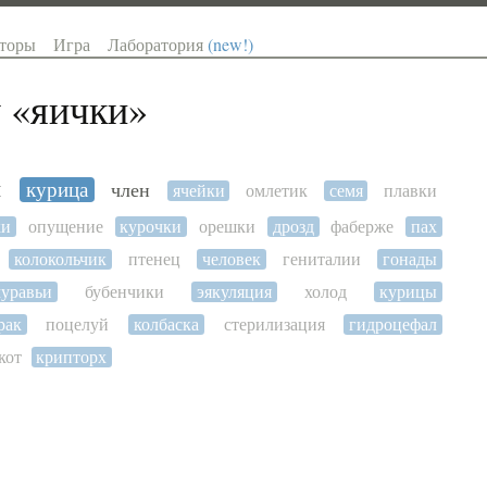
торы
Игра
Лаборатория
(new!)
 «
яички
»
я
курица
член
ячейки
омлетик
семя
плавки
ки
опущение
курочки
орешки
дрозд
фаберже
пах
колокольчик
птенец
человек
гениталии
гонады
уравьи
бубенчики
эякуляция
холод
курицы
рак
поцелуй
колбаска
стерилизация
гидроцефал
кот
крипторх