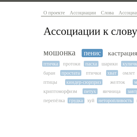
О проекте
Ассоциации
Слова
Ассоциа
Ассоциации к слову
мошонка
пенис
кастраци
птичка
протоки
пасха
шарики
кулич
баран
простата
птички
хват
омлет
птицы
киндер-сюрприз
желток
м
криптоморфизм
петух
яичница
завт
перепёлка
грудка
хуй
неторопливость