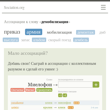
☰
Sociation.org
демобилизация
Ассоциации к слову «
»
приказ
армия
мобилизация
демонтаж
дмб
выслуга
запас
альбом
скорый поезд
дембель
Мало ассоциаций?
Добавь свои! Сыграй в ассоциации с коллективным
разумом и сделай его умнее :)