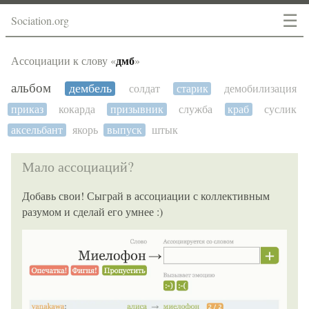
☰
Sociation.org
дмб
Ассоциации к слову «
»
альбом
дембель
солдат
старик
демобилизация
приказ
кокарда
призывник
служба
краб
суслик
аксельбант
якорь
выпуск
штык
Мало ассоциаций?
Добавь свои! Сыграй в ассоциации с коллективным
разумом и сделай его умнее :)