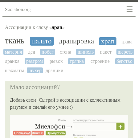
☰
Sociation.org
драп
Ассоциации к слову «
»
ткань
пальто
драпировка
храп
трава
материя
дед
побег
стена
шинель
пакет
шерсть
дранка
разгром
рывок
тряпка
строение
бегство
шахматы
шухер
драники
Мало ассоциаций?
Добавь свои! Сыграй в ассоциации с коллективным
разумом и сделай его умнее :)