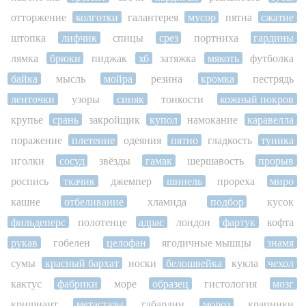
отторжение
колготки
галантерея
мусор
пятна
сжатие
штопка
лифчик
спицы
срез
портниха
гардины
лямка
брюки
пиджак
хб
затяжка
мякоть
футболка
байка
мысль
мойра
резина
кромка
пестрядь
ленточки
узоры
синяк
тонкости
кожный покров
крупье
срань
закройщик
купол
намокание
каравелла
поражение
плетение
одеяния
пятно
гладкость
туника
иголки
сосуд
звёзды
гамак
шершавость
прорыв
роспись
ткачик
джемпер
шинель
прореха
миро
кашне
отбеливание
хламида
подбор
кусок
фильдеперс
полотенце
адрас
лондон
фартук
кофта
рукав
гобелен
целофан
ягодичные мышцы
знамя
сумы
красный бархат
носки
белошвейка
кукла
чехол
кактус
фабрики
море
образец
гистология
мозг
кришнаит
метастазы
габардин
мороз
крапинки