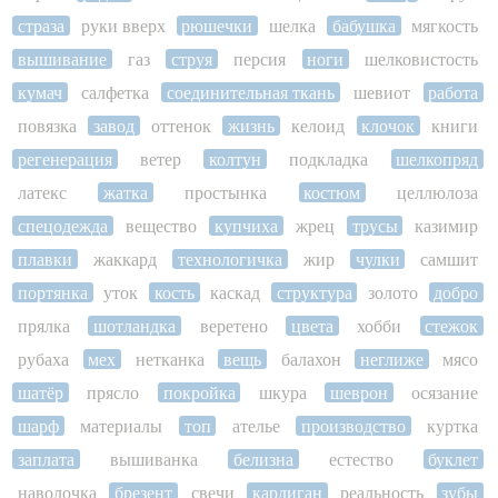
страза
руки вверх
рюшечки
шелка
бабушка
мягкость
вышивание
газ
струя
персия
ноги
шелковистость
кумач
салфетка
соединительная ткань
шевиот
работа
повязка
завод
оттенок
жизнь
келоид
клочок
книги
регенерация
ветер
колтун
подкладка
шелкопряд
латекс
жатка
простынка
костюм
целлюлоза
спецодежда
вещество
купчиха
жрец
трусы
казимир
плавки
жаккард
технологичка
жир
чулки
самшит
портянка
уток
кость
каскад
структура
золото
добро
прялка
шотландка
веретено
цвета
хобби
стежок
рубаха
мех
нетканка
вещь
балахон
неглиже
мясо
шатёр
прясло
покройка
шкура
шеврон
осязание
шарф
материалы
топ
ателье
производство
куртка
заплата
вышиванка
белизна
естество
буклет
наволочка
брезент
свечи
кардиган
реальность
зубы