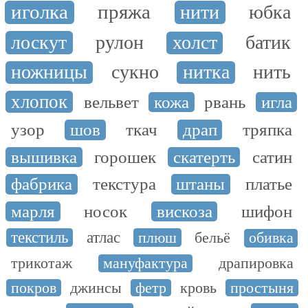
иголка
пряжа
нити
юбка
лоскут
рулон
холст
батик
ножницы
сукно
нитка
нить
хлопок
вельвет
кожа
рвань
игла
узор
шов
ткач
драп
тряпка
вышивка
горошек
скатерть
сатин
фабрика
текстура
штаны
платье
марля
носок
вискоза
шифон
текстиль
атлас
плюш
бельё
обивка
трикотаж
мануфактура
драпировка
покров
джинсы
фетр
кровь
простыня