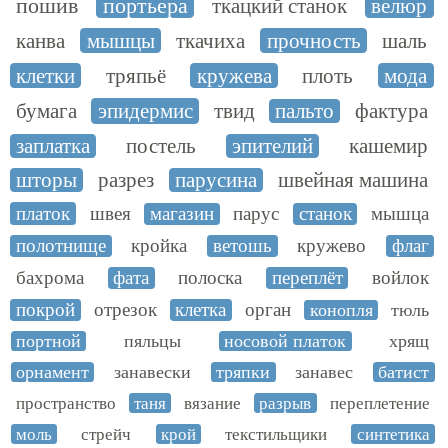
пошив
портьера
ткацкий станок
велюр
канва
мышцы
ткачиха
прочность
шаль
клетки
тряпьё
кружева
плоть
мода
бумага
эпидермис
твид
пальто
фактура
заплатка
постель
эпителий
кашемир
шторы
разрез
парусина
швейная машина
платок
швея
магазин
парус
станок
мышца
полотнище
кройка
ветошь
кружево
флаг
бахрома
фата
полоска
переплёт
войлок
покрой
отрезок
клетка
орган
конопля
тюль
портной
пяльцы
носовой платок
хрящ
орнамент
занавески
тряпки
занавес
батист
пространство
таня
вязание
разрыв
переплетение
моль
стрейч
крой
текстильщики
синтетика