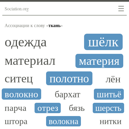
☰
Sociation.org
ткань
Ассоциации к слову «
»
одежда
шёлк
материал
материя
ситец
полотно
лён
волокно
бархат
шитьё
парча
отрез
бязь
шерсть
штора
волокна
нитки