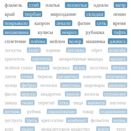
фланель
сгиб
платья
лохмотья
одеяло
метр
край
тюрбан
мироздание
складки
ленин
покрывало
капрон
лекало
фатин
сеть
время
мешковина
кулисы
некроз
рубашка
тафта
сплетение
плёнка
нейлон
колер
машинка
джинса
лоскуты
халат
карман
рогожка
обрез
кошелёк
краситель
синтепон
межреберные мышцы
миоцит
зелёное сукно
вязка
мережка
вуаль
холстина
лёгкие
лапти
сетка
бирюза
расцветка
наволочь
портянки
холща
фиброз
полоски
ленточка
шаровары
рванина
фасон
краски
квадратик
рынок
волосы
сухожилия
замша
ткачи
перегиб
утка
овца
манжета
паутина
шельма
рубчик
окрашивание
товар
подшивание
пестрота
треск
креп-сатин
комбинат
фельетон
нервы
ворс
рядно
межклеточное вещество
ковёр
труп