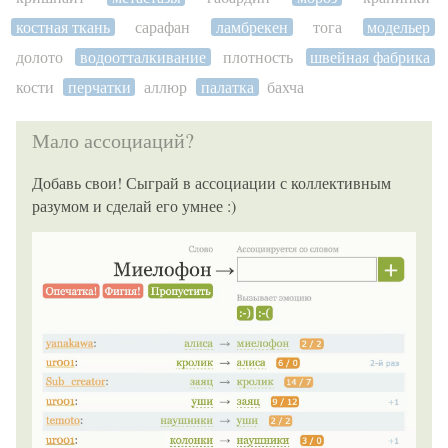
костная ткань
сарафан
ламбрекен
тога
модельер
долото
водоотталкивание
плотность
швейная фабрика
кости
перчатки
аллюр
палатка
бахча
Мало ассоциаций?
Добавь свои! Сыграй в ассоциации с коллективным
разумом и сделай его умнее :)