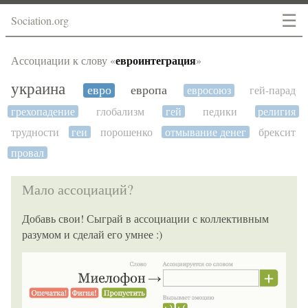
☰
Sociation.org
евроинтеграция
Ассоциации к слову «
»
украина
евро
европа
евросоюз
гей-парад
грехопадение
глобализм
гей
педики
религия
трудности
геи
порошенко
отмывание денег
брексит
провал
Мало ассоциаций?
Добавь свои! Сыграй в ассоциации с коллективным
разумом и сделай его умнее :)