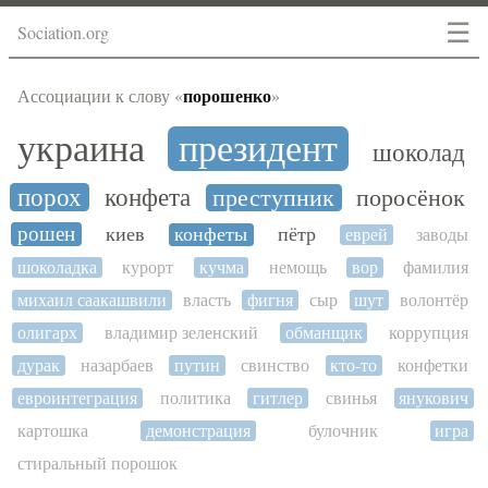
☰
Sociation.org
порошенко
Ассоциации к слову «
»
украина
президент
шоколад
порох
конфета
преступник
поросёнок
рошен
киев
конфеты
пётр
еврей
заводы
шоколадка
курорт
кучма
немощь
вор
фамилия
михаил саакашвили
власть
фигня
сыр
шут
волонтёр
олигарх
владимир зеленский
обманщик
коррупция
дурак
назарбаев
путин
свинство
кто-то
конфетки
евроинтеграция
политика
гитлер
свинья
янукович
картошка
демонстрация
булочник
игра
стиральный порошок