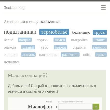
☰
Sociation.org
кальсоны
Ассоциации к слову «
»
подштанники
термобельё
бельишко
трусы
бельё
капрал
портки
лямки
выкройка
штанга
одежда
штаны
утро
брюки
стринги
гномик
тапочки
лошаль
панталоны
ржавчина
юбка
трико
исподнее
Мало ассоциаций?
Добавь свои! Сыграй в ассоциации с коллективным
разумом и сделай его умнее :)