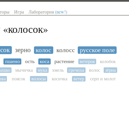
торы
Игра
Лаборатория
(new!)
 «
колосок
»
осок
зерно
колос
колосс
русское поле
пшено
ость
коса
растение
ветерок
колобок
нышко
мычичка
мука
хмель
гречиха
волос
зёрна
ива
поясок
волосы
косичка
ветер
серп и молот