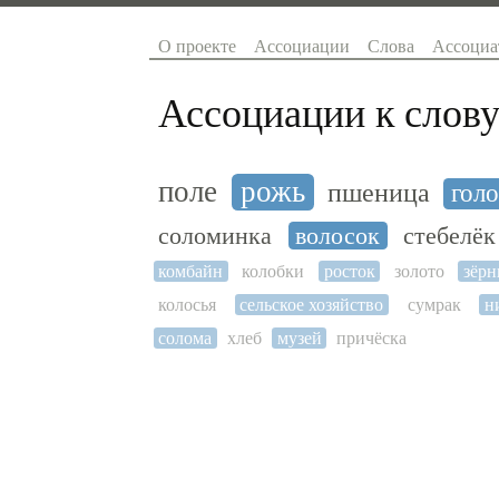
О проекте
Ассоциации
Слова
Ассоциа
Ассоциации к слову
поле
рожь
пшеница
гол
соломинка
волосок
стебелёк
комбайн
колобки
росток
золото
зёр
колосья
сельское хозяйство
сумрак
н
солома
хлеб
музей
причёска