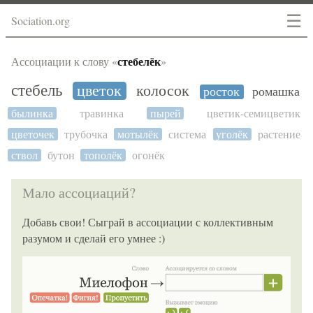
☰
Sociation.org
стебелёк
Ассоциации к слову «
»
стебель
цветок
колосок
росток
ромашка
былинка
травинка
пырей
цветик-семицветик
цветочек
трубочка
мотылёк
система
уголёк
растение
ствол
бутон
тополёк
огонёк
Мало ассоциаций?
Добавь свои! Сыграй в ассоциации с коллективным
разумом и сделай его умнее :)