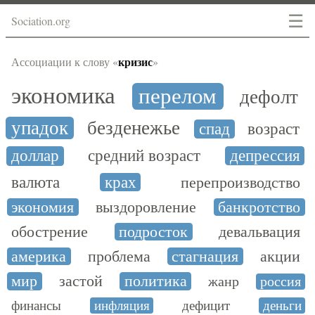
☰
Sociation.org
кризис
Ассоциации к слову «
»
экономика
перелом
дефолт
упадок
безденежье
спад
возраст
доллар
средний возраст
депрессия
валюта
крах
перепроизводство
экономия
выздоровление
банкротство
обострение
подросток
девальвация
америка
проблема
стагнация
акции
мир
застой
политика
жанр
россия
финансы
инфляция
дефицит
деньги