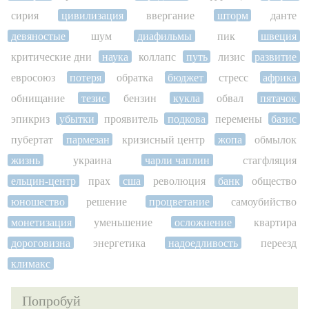
сирия
цивилизация
ввергание
шторм
данте
девяностые
шум
диафильмы
пик
швеция
критические дни
наука
коллапс
путь
лизис
развитие
евросоюз
потеря
обратка
бюджет
стресс
африка
обнищание
тезис
бензин
кукла
обвал
пятачок
эпикриз
убытки
проявитель
подкова
перемены
базис
пубертат
пармезан
кризисный центр
жопа
обмылок
жизнь
украина
чарли чаплин
стагфляция
ельцин-центр
прах
сша
революция
банк
общество
юношество
решение
процветание
самоубийство
монетизация
уменьшение
осложнение
квартира
дороговизна
энергетика
надоедливость
переезд
климакс
Попробуй