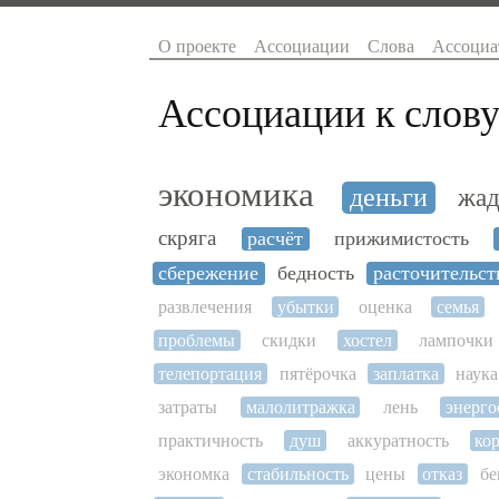
О проекте
Ассоциации
Слова
Ассоциа
Ассоциации к слову
экономика
деньги
жад
скряга
расчёт
прижимистость
сбережение
бедность
расточительст
развлечения
убытки
оценка
семья
проблемы
скидки
хостел
лампочки
телепортация
пятёрочка
заплатка
наука
затраты
малолитражка
лень
энерго
практичность
душ
аккуратность
ко
экономка
стабильность
цены
отказ
бе