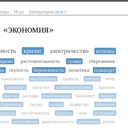
торы
Игра
Лаборатория
(new!)
 «
экономия
»
ность
кризис
электричество
копилка
время
расточительность
сумма
сбережения
во
скупость
бережливость
политика
плацкарт
накопление
выключатель
правило
талоны
ноль
транспорт
средства
солнечная батарея
брежнев
выгода
расходы
планирование
экономист
бюджет
сбережение
скидка
нужда
хозяйство
вложение
ррупция
расчётливость
жалость
пояс
отопление
нзин
дороговизна
рациональность
дешевизна
рубли