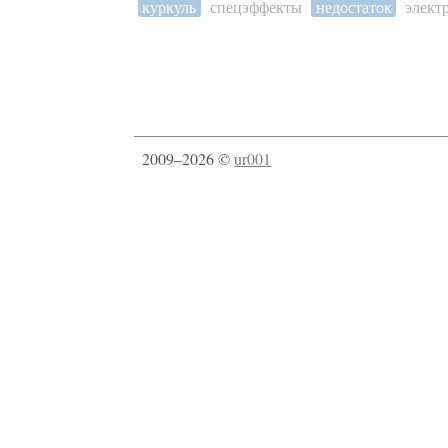
куркуль
спецэффекты
недостаток
элект
2009–2026 ©
ur001