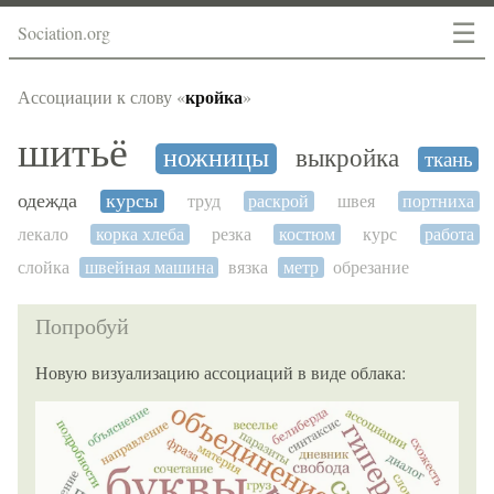
☰
Sociation.org
кройка
Ассоциации к слову «
»
шитьё
ножницы
выкройка
ткань
одежда
курсы
труд
раскрой
швея
портниха
лекало
корка хлеба
резка
костюм
курс
работа
слойка
швейная машина
вязка
метр
обрезание
Попробуй
Новую визуализацию ассоциаций в виде облака: