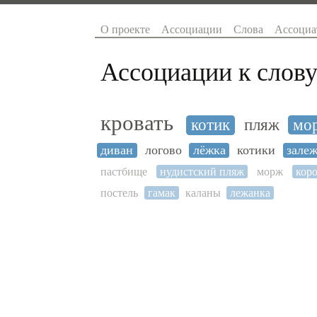
О проекте
Ассоциации
Слова
Ассоциа
Ассоциации к слову
кровать
котик
пляж
мор
диван
логово
лёжка
котики
зале
пастбище
нудистский пляж
морж
кор
постель
гамак
каланы
лежанка