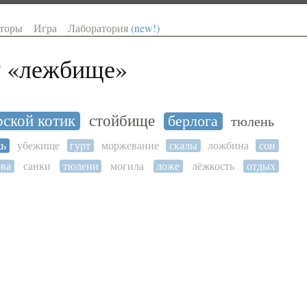
торы
Игра
Лаборатория
(new!)
 «
лежбище
»
ской котик
стойбище
берлога
тюлень
жь
убежище
гурт
моржевание
скалы
ложбина
сон
ова
санки
тюлени
могила
ложе
лёжкость
отдых