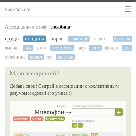
☰
Sociation.org
ложбина
Ассоциации к слову «
»
грудь
впадина
овраг
лежбище
перина
бугорок
ямочка
пах
холм
местность
шея
лоно
фильм
дол
ложбинка
кювет
лог
выемка
Мало ассоциаций?
Добавь свои! Сыграй в ассоциации с коллективным
разумом и сделай его умнее :)