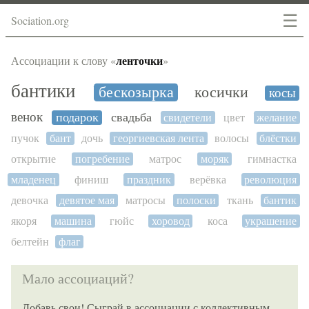
☰
Sociation.org
ленточки
Ассоциации к слову «
»
бантики
бескозырка
косички
косы
венок
подарок
свадьба
свидетели
цвет
желание
пучок
бант
дочь
георгиевская лента
волосы
блёстки
открытие
погребение
матрос
моряк
гимнастка
младенец
финиш
праздник
верёвка
революция
девочка
девятое мая
матросы
полоски
ткань
бантик
якоря
машина
гюйс
хоровод
коса
украшение
белтейн
флаг
Мало ассоциаций?
Добавь свои! Сыграй в ассоциации с коллективным