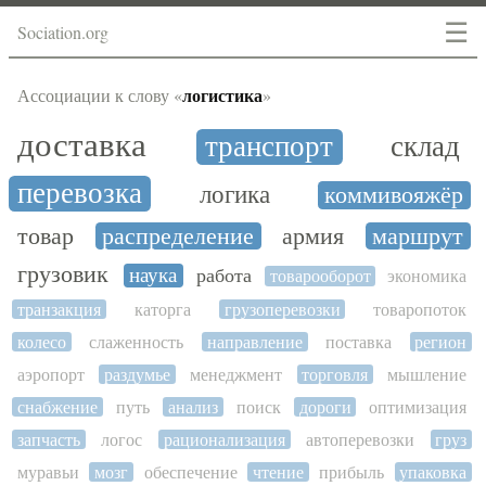
☰
Sociation.org
логистика
Ассоциации к слову «
»
доставка
транспорт
склад
перевозка
логика
коммивояжёр
товар
распределение
армия
маршрут
грузовик
наука
работа
товарооборот
экономика
транзакция
каторга
грузоперевозки
товаропоток
колесо
слаженность
направление
поставка
регион
аэропорт
раздумье
менеджмент
торговля
мышление
снабжение
путь
анализ
поиск
дороги
оптимизация
запчасть
логос
рационализация
автоперевозки
груз
муравьи
мозг
обеспечение
чтение
прибыль
упаковка