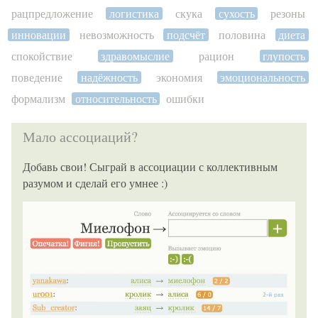
рацпредложение
логистика
скука
сухость
резоны
инновации
невозможность
подсчёт
половина
диета
спокойствие
здравомыслие
рацион
глупость
поведение
надёжность
экономия
эмоциональность
формализм
относительность
ошибки
Мало ассоциаций?
Добавь свои! Сыграй в ассоциации с коллективным
разумом и сделай его умнее :)