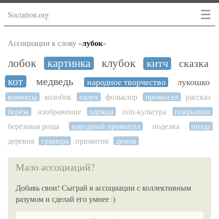
☰
Sociation.org
лубок
Ассоциации к слову «
»
лобок
картинка
клубок
китч
сказка
кот
медведь
народное творчество
лукошко
комиксы
колобок
палех
фольклор
промысел
рассказ
берёза
изображение
одежда
поп-культура
покрышки
берёзовая роща
народный промысел
поделка
пизда
деревня
гравюра
примитив
демон
Мало ассоциаций?
Добавь свои! Сыграй в ассоциации с коллективным
разумом и сделай его умнее :)