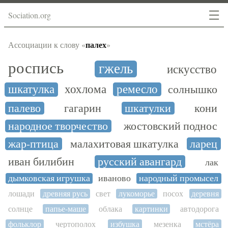
☰
Sociation.org
палех
Ассоциации к слову «
»
роспись
гжель
искусство
шкатулка
хохлома
ремесло
солнышко
палево
гагарин
шкатулки
кони
народное творчество
жостовский поднос
жар-птица
малахитовая шкатулка
ларец
иван билибин
русский авангард
лак
дымковская игрушка
иваново
народный промысел
лошади
древняя русь
свет
лукоморье
посох
деревня
солнце
папье-маше
облака
картинки
автодорога
фольклор
чертополох
избушка
мезенка
мстёра