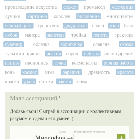
произведение искусства
сюжет
промысел
мастерица
лучики
картинка
королёв
рисование
многоцветье
чёрный цвет
хренотень
двадцатые
палец
узор
баян
лубок
манера
завитки
тройка
лепота
трактора
сувенир
облачка
коробочка
славяне
сказка
тульский пряник
россия
город
пейзаж
иван-царевич
птицы
иконопись
тучка
космонавты
ручная работа
конь
космос
зима
барашки
древность
красота
краска
удаль
потеха
ракета
терем
Мало ассоциаций?
Добавь свои! Сыграй в ассоциации с коллективным
разумом и сделай его умнее :)