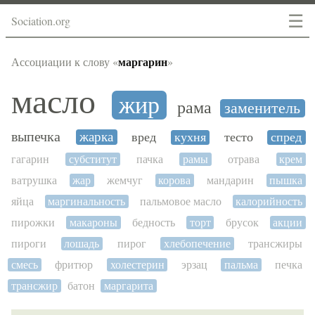
☰
Sociation.org
маргарин
Ассоциации к слову «
»
масло
жир
рама
заменитель
выпечка
жарка
вред
кухня
тесто
спред
гагарин
субститут
пачка
рамы
отрава
крем
ватрушка
жар
жемчуг
корова
мандарин
пышка
яйца
маргинальность
пальмовое масло
калорийность
пирожки
макароны
бедность
торт
брусок
акции
пироги
лошадь
пирог
хлебопечение
трансжиры
смесь
фритюр
холестерин
эрзац
пальма
печка
трансжир
батон
маргарита