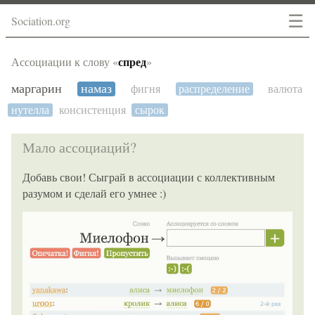
☰
Sociation.org
спред
Ассоциации к слову «
»
маргарин
намаз
фигня
распределение
валюта
нутелла
консистенция
сырок
Мало ассоциаций?
Добавь свои! Сыграй в ассоциации с коллективным
разумом и сделай его умнее :)