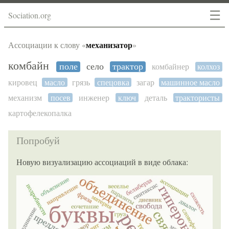
☰
Sociation.org
механизатор
Ассоциации к слову «
»
комбайн
поле
село
трактор
комбайнер
колхоз
кировец
масло
грязь
спецовка
загар
машинное масло
механизм
посев
инженер
ключ
деталь
трактористы
картофелекопалка
Попробуй
Новую визуализацию ассоциаций в виде облака: