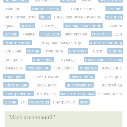
рабочий
дэвид чалмерс
перспектива
самолёт
патологоанатом
бюро
инженерное сооружение
техника
крах
бумага
архимед
леонардо да винчи
здание
детали
гравер
ландшафт
шестерёнка
создатель
дед
чудо техники
роторный экскаватор
ответственность
эстакада
химик
точность
институт
идеи
эйфель
днепрогэс
нищеброд
кувалда
инженерная мысль
бакалавр
технологии
гипербола
теоретик
начальник
карл цейс
схемотехник
электроник
электрик
айзек кларк
должность
инструменты
постройка
электричество
интеллект
валентин глушко
калашников
физик
ум
геометрия
инструмент
реле
Мало ассоциаций?