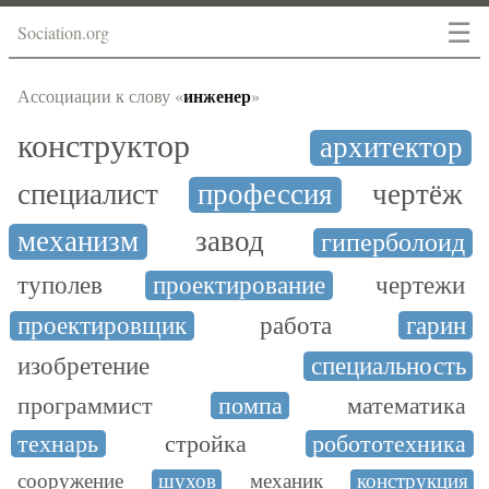
☰
Sociation.org
инженер
Ассоциации к слову «
»
конструктор
архитектор
специалист
профессия
чертёж
механизм
завод
гиперболоид
туполев
проектирование
чертежи
проектировщик
работа
гарин
изобретение
специальность
программист
помпа
математика
технарь
стройка
робототехника
сооружение
шухов
механик
конструкция