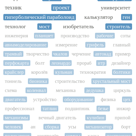
техник
проект
университет
гиперболический параболоид
калькулятор
ген
технолог
мост
изобретатель
строитель
инженерия
планшет
производство
рабочие
соты
авиамоделирование
измерение
грифель
главный
трамвай
творчество
чкалов
черчение
автокад
пример
перфокарта
болт
леонардо
прораб
итр
дизайнер
крайслер
королёв
кульман
технократия
болтики
тоннель
бионика
строительство
хрустальный мост
схема
коленвал
механика
дедушка
циркуль
двигатель
устройство
оборудование
физика
цех
профессионал
татлин
подшипник
безье
инжир
механизмы
вечный двигатель
кулибин
припой
человек
ан
сборка
усы
механизатор
борт
поликарпов
контролёр
немцы
каска
построение