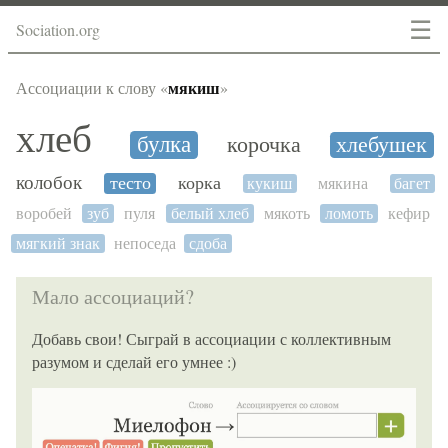
☰
Sociation.org
мякиш
Ассоциации к слову «
»
хлеб
булка
корочка
хлебушек
колобок
тесто
корка
кукиш
мякина
багет
воробей
зуб
пуля
белый хлеб
мякоть
ломоть
кефир
мягкий знак
непоседа
сдоба
Мало ассоциаций?
Добавь свои! Сыграй в ассоциации с коллективным
разумом и сделай его умнее :)