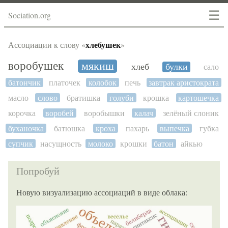
☰
Sociation.org
хлебушек
Ассоциации к слову «
»
воробушек
мякиш
хлеб
булки
сало
батончик
платочек
колобок
печь
завтрак аристократа
масло
слово
братишка
голуби
крошка
картошечка
корочка
воробей
воробышки
калач
зелёный слоник
буханочка
батюшка
кроха
пахарь
выпечка
губка
супчик
насущность
молоко
крошки
батон
айкью
Попробуй
Новую визуализацию ассоциаций в виде облака: