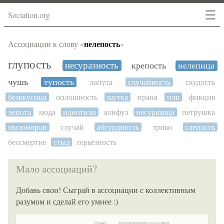
☰
Sociation.org
нелепость
Ассоциации к слову «
»
глупость
несуразность
крепость
нелепица
чушь
тупость
лапута
случайность
скудость
безвкусица
оплошность
шутка
прана
нлп
фикция
лепота
мода
идиотизм
конфуз
несуразица
петрушка
оксюморон
случай
абсурдность
трико
слепость
бессмертие
стыд
серьёзность
Мало ассоциаций?
Добавь свои! Сыграй в ассоциации с коллективным
разумом и сделай его умнее :)