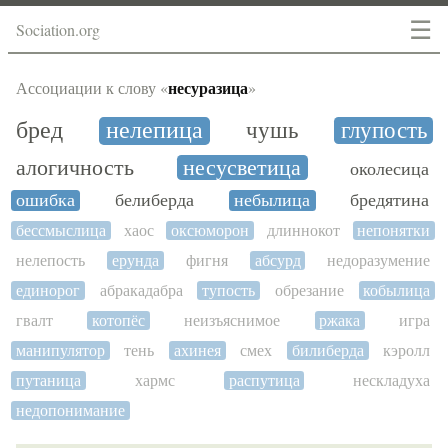
☰
Sociation.org
несуразица
Ассоциации к слову «
»
бред
нелепица
чушь
глупость
алогичность
несусветица
околесица
ошибка
белиберда
небылица
бредятина
бессмыслица
хаос
оксюморон
длиннокот
непонятки
нелепость
ерунда
фигня
абсурд
недоразумение
единорог
абракадабра
тупость
обрезание
кобылица
гвалт
котопёс
неизъяснимое
ржака
игра
манипулятор
тень
ахинея
смех
билиберда
кэролл
путаница
хармс
распутица
нескладуха
недопонимание