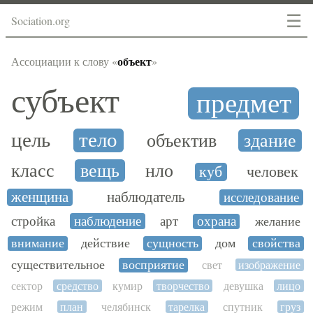
☰
Sociation.org
объект
Ассоциации к слову «
»
субъект
предмет
цель
тело
объектив
здание
класс
вещь
нло
куб
человек
женщина
наблюдатель
исследование
стройка
наблюдение
арт
охрана
желание
внимание
действие
сущность
дом
свойства
существительное
восприятие
свет
изображение
сектор
средство
кумир
творчество
девушка
лицо
режим
план
челябинск
тарелка
спутник
груз