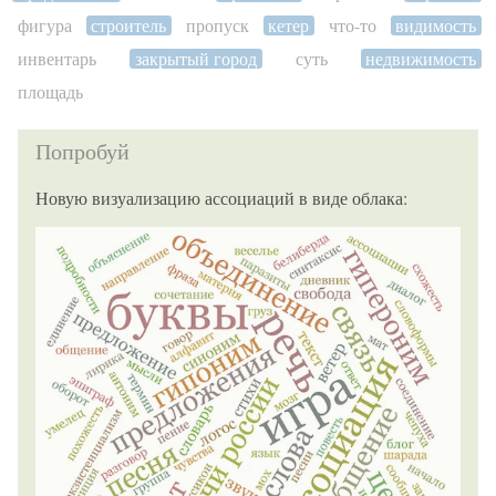
фигура
строитель
пропуск
кетер
что-то
видимость
инвентарь
закрытый город
суть
недвижимость
площадь
Попробуй
Новую визуализацию ассоциаций в виде облака: