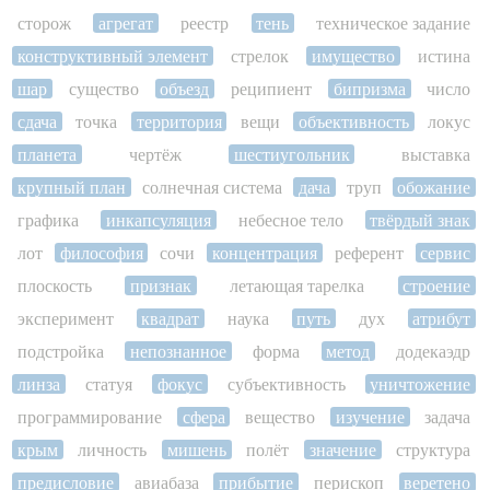
сторож
агрегат
реестр
тень
техническое задание
конструктивный элемент
стрелок
имущество
истина
шар
существо
объезд
реципиент
бипризма
число
сдача
точка
территория
вещи
объективность
локус
планета
чертёж
шестиугольник
выставка
крупный план
солнечная система
дача
труп
обожание
графика
инкапсуляция
небесное тело
твёрдый знак
лот
философия
сочи
концентрация
референт
сервис
плоскость
признак
летающая тарелка
строение
эксперимент
квадрат
наука
путь
дух
атрибут
подстройка
непознанное
форма
метод
додекаэдр
линза
статуя
фокус
субъективность
уничтожение
программирование
сфера
вещество
изучение
задача
крым
личность
мишень
полёт
значение
структура
предисловие
авиабаза
прибытие
перископ
веретено