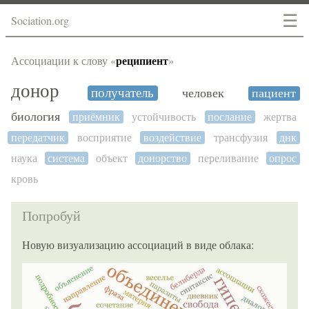
☰
Sociation.org
реципиент
Ассоциации к слову «
»
донор
получатель
человек
пациент
биология
приёмник
устойчивость
послание
жертва
передатчик
восприятие
воздействие
трансфузия
днк
наука
система
объект
донорство
переливание
опрос
кровь
Попробуй
Новую визуализацию ассоциаций в виде облака: