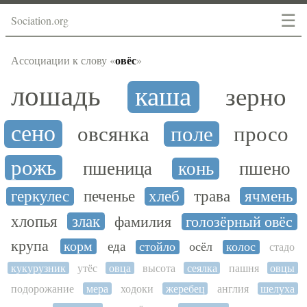
☰
Sociation.org
овёс
Ассоциации к слову «
»
лошадь
каша
зерно
сено
овсянка
поле
просо
рожь
пшеница
конь
пшено
геркулес
печенье
хлеб
трава
ячмень
хлопья
злак
фамилия
голозёрный овёс
крупа
корм
еда
стойло
осёл
колос
стадо
кукурузник
утёс
овца
высота
сеялка
пашня
овцы
подорожание
мера
ходоки
жеребец
англия
шелуха