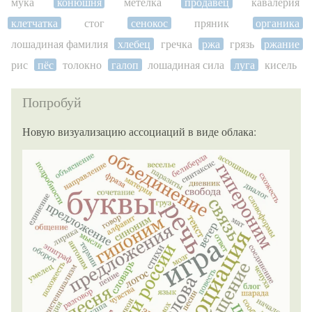
мука
конюшня
метёлка
продавец
кавалерия
клетчатка
стог
сенокос
пряник
органика
лошадиная фамилия
хлебец
гречка
ржа
грязь
ржание
рис
пёс
толокно
галоп
лошадиная сила
луга
кисель
Попробуй
Новую визуализацию ассоциаций в виде облака: