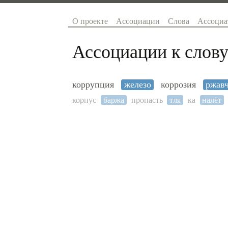
О проекте
Ассоциации
Слова
Ассоциа
Ассоциации к слову
коррупция
железо
коррозия
ржав
корпус
баржа
пропасть
тля
ка
налёт