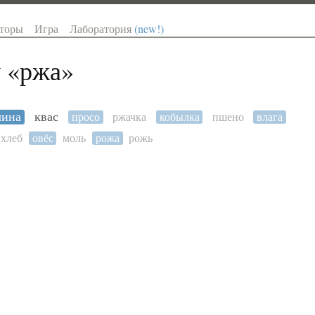
торы
Игра
Лаборатория
(new!)
 «
ржа
»
чина
квас
просо
ржачка
кобылка
пшено
влага
хлеб
овёс
моль
рожа
рожь