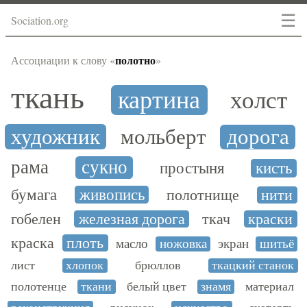
☰
Sociation.org
полотно
Ассоциации к слову «
»
ткань
картина
холст
художник
мольберт
дорога
рама
сукно
простыня
кисть
бумага
живопись
полотнище
нити
гобелен
железная дорога
ткач
краски
краска
плоть
масло
ножовка
экран
шитьё
лист
хлопок
брюллов
ткацкий станок
полотенце
ткани
белый цвет
знамя
материал