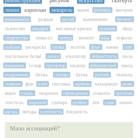
реконструкция
рисунок
искусство
скатерть
ленин
аэроплан
акварель
мазок
роспись
материя
вышиванка
разрыв
китай
выживание
брезент
ткачество
квадрат
масляные краски
рушник
яйца
творчество
замысел
певец
момент
вязь
асфальт
пейзаж
раскраска
пилка
желток
флаг
канва
стяг
постельное бельё
доски
эскалатор
зернистость
пила
вышивка
гольф
проектор
шедевр
айвазовский
завод
подрамник
битва
синева
батик
рублёв
ткачиха
помпеи
фон
хлеб
светляки
щебень
натюрморт
рожь
ящик
гуашь
творение
приведение
плакаты
эротизм
текстиль
портной
грабарь
рубенс
лён
слон
панно
шелка
звёзды
плотность
бледность
Мало ассоциаций?