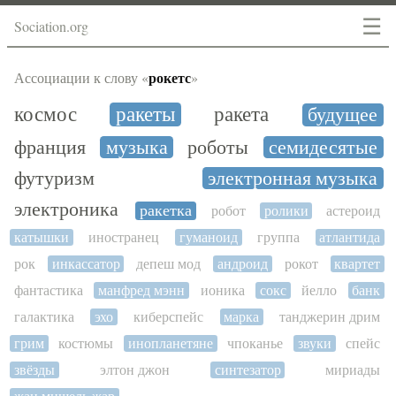
☰
Sociation.org
рокетс
Ассоциации к слову «
»
космос
ракеты
ракета
будущее
франция
музыка
роботы
семидесятые
футуризм
электронная музыка
электроника
ракетка
робот
ролики
астероид
катышки
иностранец
гуманоид
группа
атлантида
рок
инкассатор
депеш мод
андроид
рокот
квартет
фантастика
манфред мэнн
ионика
сокс
йелло
банк
галактика
эхо
киберспейс
марка
танджерин дрим
грим
костюмы
инопланетяне
чпоканье
звуки
спейс
звёзды
элтон джон
синтезатор
мириады
жан мишель жар