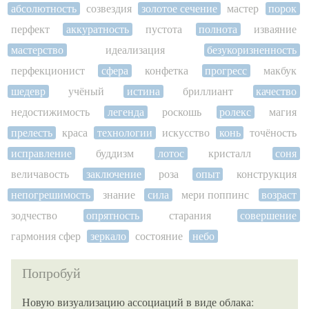
абсолютность
созвездия
золотое сечение
мастер
порок
перфект
аккуратность
пустота
полнота
изваяние
мастерство
идеализация
безукоризненность
перфекционист
сфера
конфетка
прогресс
макбук
шедевр
учёный
истина
бриллиант
качество
недостижимость
легенда
роскошь
ролекс
магия
прелесть
краса
технологии
искусство
конь
точёность
исправление
буддизм
лотос
кристалл
соня
величавость
заключение
роза
опыт
конструкция
непогрешимость
знание
сила
мери поппинс
возраст
зодчество
опрятность
старания
совершение
гармония сфер
зеркало
состояние
небо
Попробуй
Новую визуализацию ассоциаций в виде облака: