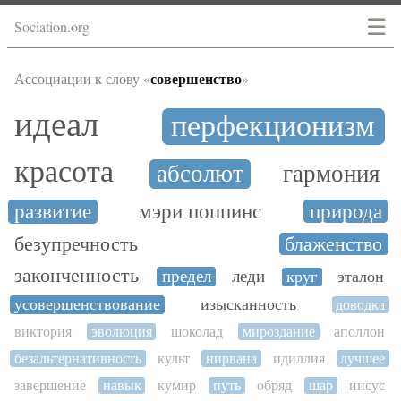
☰
Sociation.org
совершенство
Ассоциации к слову «
»
идеал
перфекционизм
красота
абсолют
гармония
развитие
мэри поппинс
природа
безупречность
блаженство
законченность
предел
леди
круг
эталон
усовершенствование
изысканность
доводка
виктория
эволюция
шоколад
мироздание
аполлон
безальтернативность
культ
нирвана
идиллия
лучшее
завершение
навык
кумир
путь
обряд
шар
иисус