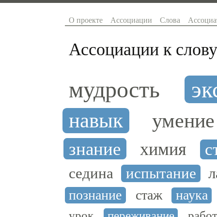
О проекте
Ассоциации
Слова
Ассоциа
Ассоциации к слову
мудрость
эк
навык
умение
знание
химия
с
седина
испытание
л
познание
стаж
наука
урок
переживание
рабо