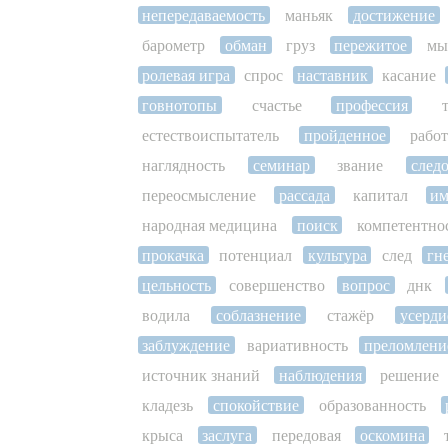
непередаваемость
маньяк
достижение
барометр
обман
груз
пережитое
мы
ролевая игра
спрос
наставник
касание
говнотопы
счастье
профессия
естествоиспытатель
пройденное
рабо
наглядность
семинар
звание
след
переосмысление
рассада
капитал
им
народная медицина
поиск
компетентно
прокачка
потенциал
культура
след
гн
цельность
совершенство
вопрос
днк
водила
соблазнение
стажёр
усерди
заблуждение
вариативность
преломлени
источник знаний
наблюдения
решение
кладезь
спокойствие
образованность
крыса
заслуга
передовая
оскомина