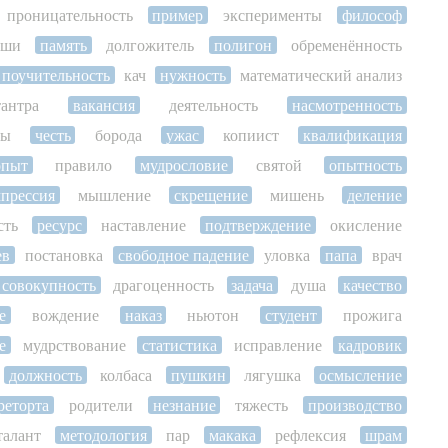
проницательность
пример
эксперименты
философ
ши
память
долгожитель
полигон
обременённость
поучительность
кач
нужность
математический анализ
тантра
вакансия
деятельность
насмотренность
ты
честь
борода
ужас
копиист
квалификация
опыт
правило
мудрословие
святой
опытность
прессия
мышление
скрещение
мишень
деление
сть
ресурс
наставление
подтверждение
окисление
ев
постановка
свободное падение
уловка
папа
врач
совокупность
драгоценность
задача
душа
качество
е
вождение
наказ
ньютон
студент
прожига
е
мудрствование
статистика
исправление
кадровик
должность
колбаса
пушкин
лягушка
осмысление
реторта
родители
незнание
тяжесть
производство
талант
методология
пар
макака
рефлексия
шрам