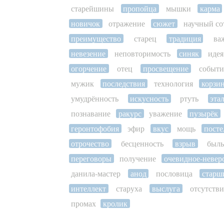
старейшины
пропойца
мышки
карма
новичок
отражение
сюжет
научный со
преимущество
старец
традиция
ва
невезение
неповторимость
синяк
идея
огорчение
отец
просвещение
событи
мужик
последствия
технология
корзи
умудрённость
искусность
ртуть
эта
познавание
ракурс
уважение
пузырёк
геронтофобия
эфир
вкус
мощь
посте
отрочество
бесценность
взрыв
был
переговоры
получение
очевидное-невер
данила-мастер
анод
пословица
старш
интеллект
старуха
выслуга
отсутстви
промах
кролик