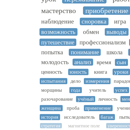
мастерство
приобретение
наблюдение
сноровка
игра
возможность
обмен
выводы
путешествие
профессионализм
попытка
понимание
школа
молодость
анализ
время
сын
ценность
юность
книга
уроки
испытания
дело
измерения
парадо
морщины
года
учитель
успех
разочарование
учёный
личность
мен
женщина
проба
применение
учени
история
исследователь
багаж
пытк
стратегия
магнитное поле
уверенност