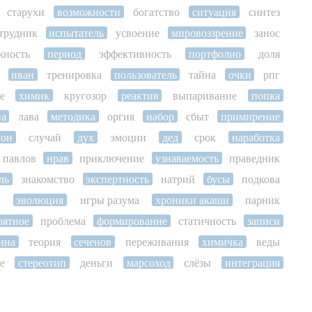
старухи
возможности
богатство
ситуация
синтез
трудник
испытатель
усвоение
мировоззрение
занос
жность
период
эффективность
портфолио
доля
иван
тренировка
пользователь
тайна
очки
рпг
е
химик
кругозор
реактив
выпаривание
попка
на
лава
методика
оргия
набор
сбыт
примирение
лон
случай
дух
эмоции
дед
срок
наработка
павлов
нрав
приключение
узнаваемость
праведник
ль
знакомство
экспертность
натрий
бусы
подкова
ь
эволюция
игры разума
хроники акаши
парник
оятное
проблема
формирование
статичность
записи
ина
теория
сеченов
переживания
химичка
веды
е
стереотип
деньги
марсоход
слёзы
интеграция