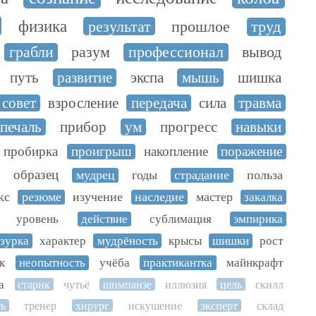
физика
результат
прошлое
труд
грабли
разум
профессионал
вывод
путь
развитие
экспа
мышь
шишка
совет
взросление
передача
сила
травма
печаль
прибор
ум
прогресс
навыки
пробирка
проигрыш
накопление
поражение
образец
мудрец
годы
страдание
польза
кс
резюме
изучение
наследие
мастер
закалка
уровень
действие
сублимация
эмпирика
зурка
характер
мудрёность
крысы
шишки
рост
к
неопытность
учёба
практикантка
майнкрафт
а
старик
чутьё
шимпанзе
иллюзия
цель
скилл
ь
тренер
хирург
искушение
эксперт
склад