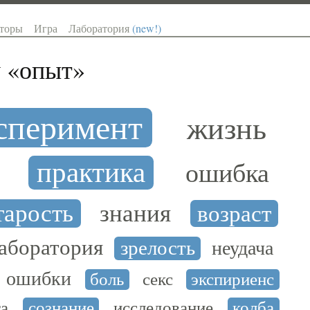
торы
Игра
Лаборатория
(new!)
 «
опыт
»
сперимент
жизнь
практика
ошибка
тарость
знания
возраст
аборатория
зрелость
неудача
ошибки
боль
секс
экспириенс
та
сознание
исследование
колба