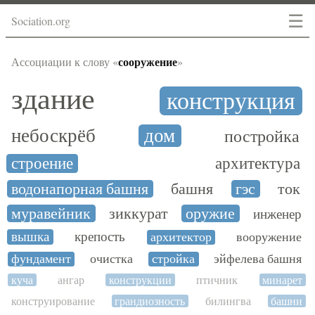
☰
Sociation.org
сооружение
Ассоциации к слову «
»
здание
конструкция
небоскрёб
дом
постройка
строение
архитектура
водонапорная башня
башня
гэс
ток
муравейник
зиккурат
оружие
инженер
вышка
крепость
архитектор
вооружение
фундамент
очистка
стройка
эйфелева башня
куча
ангар
конструкции
птичник
минарет
конструирование
грандиозность
билингва
башни