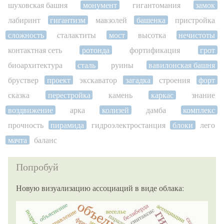
шуховская башня
монумент
гигантомания
замок
лабиринт
гигантизм
мавзолей
башенка
пристройка
сложность
сталактиты
мост
высотка
нечистоты
контактная сеть
ротонда
фортификация
грот
биоархитектура
сталь
руины
вавилонская башня
бруствер
проект
экскаватор
загадка
строения
форт
сказка
перестройка
камень
каркас
знание
воздвижение
арка
колизей
дамба
комплекс
прочность
пирамида
гидроэлектростанция
блоки
лего
мачта
баланс
Попробуй
Новую визуализацию ассоциаций в виде облака: