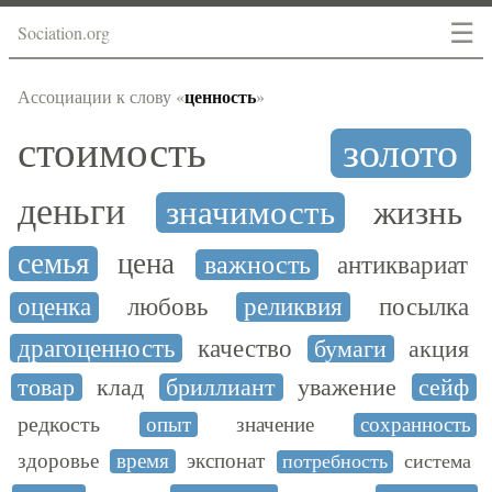
☰
Sociation.org
ценность
Ассоциации к слову «
»
стоимость
золото
деньги
значимость
жизнь
семья
цена
важность
антиквариат
оценка
любовь
реликвия
посылка
драгоценность
качество
бумаги
акция
товар
клад
бриллиант
уважение
сейф
редкость
опыт
значение
сохранность
здоровье
время
экспонат
потребность
система