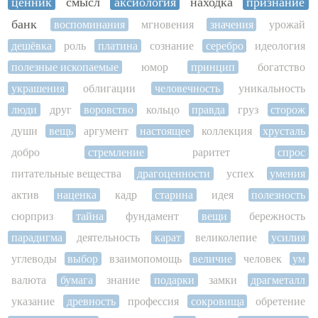
ценник
смысл
аксиология
находка
признание
банк
воспоминания
мгновения
значения
урожай
дешёвка
роль
платина
сознание
серебро
идеология
полезные ископаемые
юмор
принцип
богатство
украшения
облигации
человечность
уникальность
люди
друг
воровство
кольцо
правда
груз
сторож
души
вещь
аргумент
настоящее
коллекция
хрусталь
добро
стремление
раритет
спрос
питательные вещества
драгоценности
успех
умения
актив
наценка
кадр
старина
идея
полезность
сюрприз
тайна
фундамент
вещи
бережность
парадигма
деятельность
карат
великолепие
усилия
углеводы
выбор
взаимопомощь
величие
человек
ум
валюта
бумага
знание
подарки
замки
драгметалл
указание
древность
профессия
сокровища
обретение