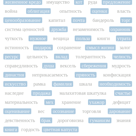
жизненное кредо
имущество
кот
руда
предложение
война
облигация
опытность
оценки
власть
ценообразование
капитал
почта
бандероль
торг
система ценностей
дружба
незаменимость
охранник
чуткость
нужное
вещица
польза
книги
утрата
истинность
подарок
сохранение
смысл жизни
залог
ресурс
цельность
вклад
толерантность
челюсть
справедливость
душа
вексель
сбережения
мудрость
династия
неприкасаемость
пряность
конфискация
искусство
рамка
фамилия
шкала
необходимость
наследие
продажа
малахитовая шкатулка
счастье
материальность
мех
хранение
ухажор
дефицит
оценивание
вес
осознание
торговля
дарование
девственность
брак
дороговизна
гуманизм
знания
книга
гордость
цветная капуста