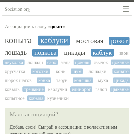
☰
Sociation.org
цокот
Ассоциации к слову «
»
копыта
каблуки
мостовая
рокот
лошадь
подкова
цикады
каблук
звон
двуколка
лошади
сабо
маца
цоколь
язычок
цоканье
брусчатка
коготки
конь
шум
лошадки
копыто
шорох шагов
конка
табун
коняшка
муха
цикада
ковыль
трещание
каблучки
единорог
галоп
цыканье
копытное
кобыла
кузнечики
Мало ассоциаций?
Добавь свои! Сыграй в ассоциации с коллективным
разумом и сделай его умнее :)