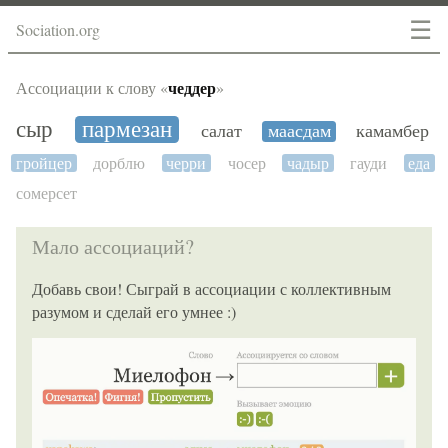
☰
Sociation.org
чеддер
Ассоциации к слову «
»
сыр
пармезан
салат
маасдам
камамбер
гройцер
дорблю
черри
чосер
чадыр
гауди
еда
сомерсет
Мало ассоциаций?
Добавь свои! Сыграй в ассоциации с коллективным
разумом и сделай его умнее :)