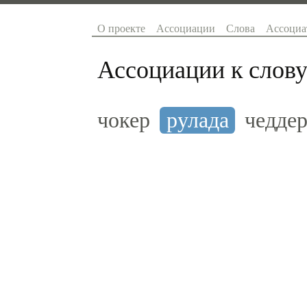
О проекте
Ассоциации
Слова
Ассоциа
Ассоциации к слову
чокер
рулада
чедде