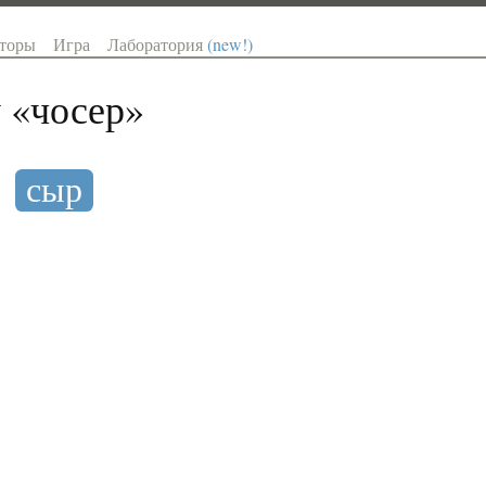
торы
Игра
Лаборатория
(new!)
 «
чосер
»
р
сыр