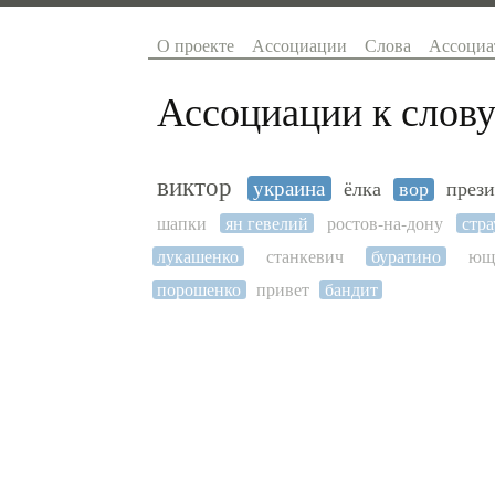
О проекте
Ассоциации
Слова
Ассоциа
Ассоциации к слову
виктор
украина
ёлка
вор
през
шапки
ян гевелий
ростов-на-дону
стр
лукашенко
станкевич
буратино
ющ
порошенко
привет
бандит