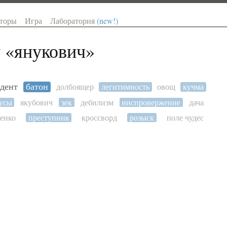
торы
Игра
Лаборатория
(new!)
 «
янукович
»
идент
батон
долбоящер
легитимность
овощ
кучма
аусы
якубович
зек
дебилизм
ниспровержение
дача
енко
преступник
кроссворд
розыск
поле чудес