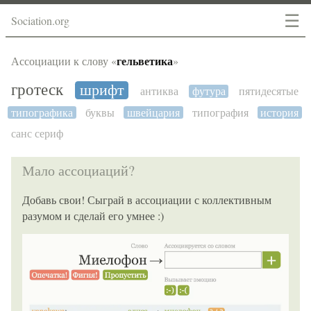
☰
Sociation.org
гельветика
Ассоциации к слову «
»
гротеск
шрифт
антиква
футура
пятидесятые
типографика
буквы
швейцария
типография
история
санс сериф
Мало ассоциаций?
Добавь свои! Сыграй в ассоциации с коллективным
разумом и сделай его умнее :)