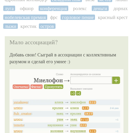
луга
офшор
конференция
ролекс
деньги
дорнах
нобелевская премия
фрс
горловое пение
красный крест
лыжи
крестик
остров
Мало ассоциаций?
Добавь свои! Сыграй в ассоциации с коллективным
разумом и сделай его умнее :)