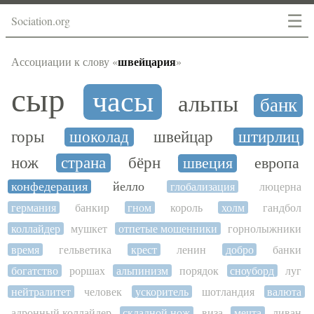
☰
Sociation.org
швейцария
Ассоциации к слову «
»
сыр
часы
альпы
банк
горы
шоколад
швейцар
штирлиц
нож
страна
бёрн
швеция
европа
конфедерация
йелло
глобализация
люцерна
германия
банкир
гном
король
холм
гандбол
коллайдер
мушкет
отпетые мошенники
горнолыжники
время
гельветика
крест
ленин
добро
банки
богатство
роршах
альпинизм
порядок
сноуборд
луг
нейтралитет
человек
ускоритель
шотландия
валюта
адронный коллайдер
складной нож
виза
мечта
ливан