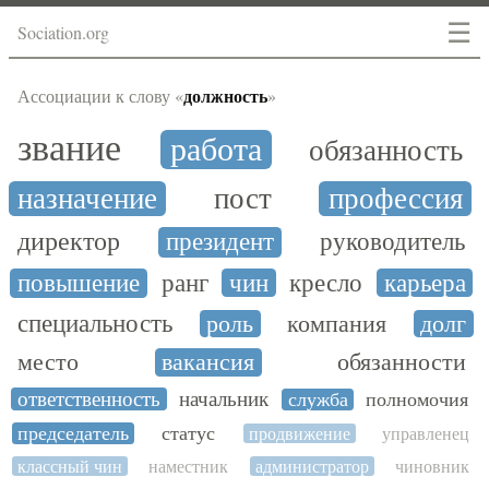
☰
Sociation.org
должность
Ассоциации к слову «
»
звание
работа
обязанность
назначение
пост
профессия
директор
президент
руководитель
повышение
ранг
чин
кресло
карьера
специальность
роль
компания
долг
место
вакансия
обязанности
ответственность
начальник
служба
полномочия
председатель
статус
продвижение
управленец
классный чин
наместник
администратор
чиновник