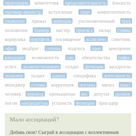
прапорщик
комитетчик
продолжительность
близость
премьер-министр
вступление
лицо
компетентность
уважение
приказ
амбиция
уполномоченный
труд
положение
банкир
мастер
присяга
оклад
ставка
кормушка
портфель
посвящение
ассистент
советник
офис
медбрат
сотник
подпись
врач
замещение
кандидат
возможность
сан
обязательства
пафос
успех
долженствование
солдат
функция
заседатель
инженер
талант
админ
специфика
деятельность
менеджер
голова
коррупция
погоны
завхоз
опыт
человек
перевод
превышение
вес
депутат
должок
погон
кандидатура
усталость
функции
бригадир
Мало ассоциаций?
Добавь свои! Сыграй в ассоциации с коллективным